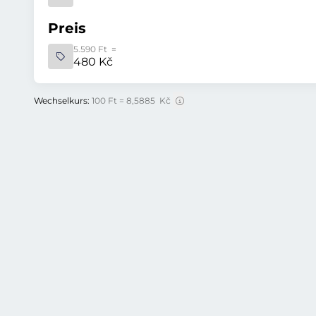
Preis
5.590 Ft =
480 Kč
Wechselkurs:
100 Ft = 8,5885 Kč