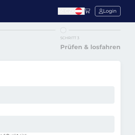
Kč
CZK
Login
SCHRITT 3
Prüfen & losfahren