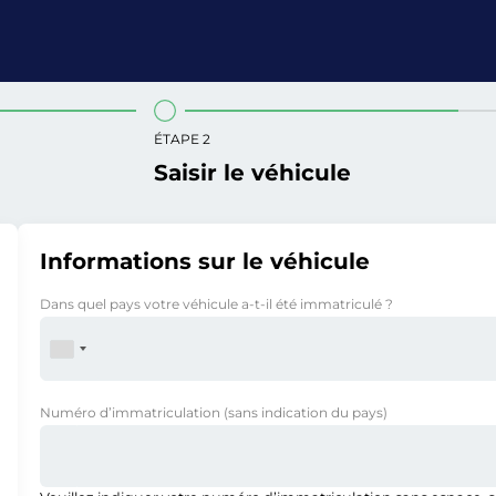
ÉTAPE 2
Saisir le véhicule
Informations sur le véhicule
Dans quel pays votre véhicule a-t-il été immatriculé ?
Numéro d’immatriculation
(sans indication du pays)