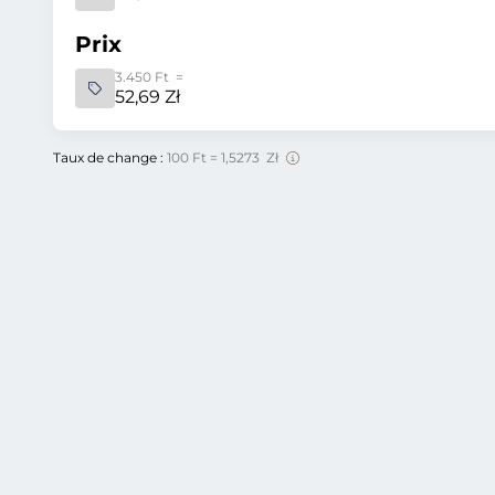
Prix
3.450 Ft =
52,69 Zł
Taux de change :
100 Ft = 1,5273 Zł