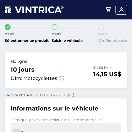
ÉTAPE 1
ÉTAPE 2
ÉTAPE 3
Sélectionner un produit
Saisir le véhicule
Vérifier et partir
Hongrie
3.450 Ft =
10 jours
14,15 US$
D1m:
Motocyclettes
Taux de change :
100 Ft = 0,4102 US$
Informations sur le véhicule
Dans quel pays votre véhicule a-t-il été immatriculé ?