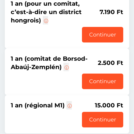
1 an (pour un comitat,
c’est-à-dire un district
7.190 Ft
hongrois)
Continuer
1 an (comitat de Borsod-
2.500 Ft
Abaúj-Zemplén)
Continuer
1 an (régional M1)
15.000 Ft
Continuer