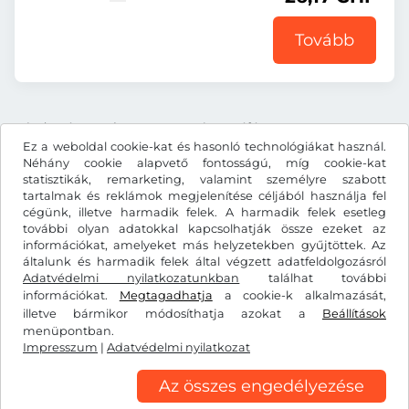
Tovább
Minden ár tartalmazza a törvényes áfát.
Ez a weboldal cookie-kat és hasonló technológiákat használ.
Néhány cookie alapvető fontosságú, míg cookie-kat
statisztikák, remarketing, valamint személyre szabott
tartalmak és reklámok megjelenítése céljából használja fel
cégünk, illetve harmadik felek. A harmadik felek esetleg
CHF
további olyan adatokkal kapcsolhatják össze ezeket az
információkat, amelyeket más helyzetekben gyűjtöttek. Az
általunk és harmadik felek által végzett adatfeldolgozásról
Adatvédelmi nyilatkozatunkban
Facebook
Instagram
találhat további
információkat.
Megtagadhatja
a cookie-k alkalmazását,
illetve bármikor módosíthatja azokat a
Beállítások
Általános szerződési feltételek/elállási jog
menüpontban.
Adatvédelmi nyilatkozat
Cookie-beállítások
Impresszum
|
Adatvédelmi nyilatkozat
Impresszum
Az összes engedélyezése