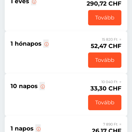
1 éves
290,72 CHF
Tovább
15 820 Ft =
1 hónapos
52,47 CHF
Tovább
10 040 Ft =
10 napos
33,30 CHF
Tovább
7 890 Ft =
1 napos
26,17 CHF