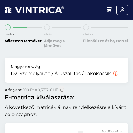
LÉPÉS 1
LÉPÉS 2
LÉPÉS 3
Válasszon terméket
Adja meg a
Ellenőrizze és hajtson el
járművet
Magyarország
D2:
Személyautó / Áruszállítás / Lakókocsik
Árfolyam:
100 Ft = 0,3317 CHF
E-matrica kiválasztása:
A következő matricák állnak rendelkezésre a kívánt
célországhoz.
30 000 Ft =