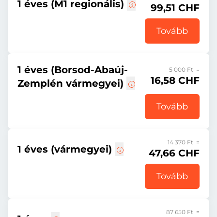
1 éves (M1 regionális)
99,51 CHF
Tovább
1 éves (Borsod-Abaúj-
5 000 Ft =
16,58 CHF
Zemplén vármegyei)
Tovább
14 370 Ft =
1 éves (vármegyei)
47,66 CHF
Tovább
87 650 Ft =