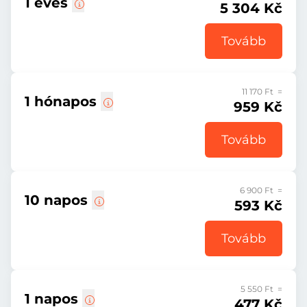
1 éves
5 304 Kč
Tovább
11 170 Ft =
1 hónapos
959 Kč
Tovább
6 900 Ft =
10 napos
593 Kč
Tovább
5 550 Ft =
1 napos
477 Kč