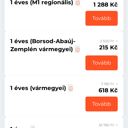
1 éves (M1 regionális)
1 288 Kč
Tovább
1 éves (Borsod-Abaúj-
2 500 Ft =
215 Kč
Zemplén vármegyei)
Tovább
7 190 Ft =
1 éves (vármegyei)
618 Kč
Tovább
61 760 Ft =