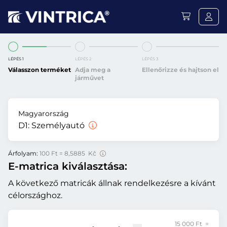
LÉPÉS 1
LÉPÉS 2
LÉPÉS 3
Válasszon terméket
Adja meg a
Ellenőrizze és hajtson el
járművet
Magyarország
D1:
Személyautó
Árfolyam:
100 Ft = 8,5885 Kč
E-matrica kiválasztása:
A következő matricák állnak rendelkezésre a kívánt
célországhoz.
15 000 Ft =