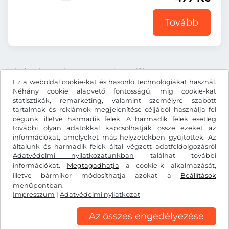
Tovább
Minden ár tartalmazza a törvényes áfát.
Ez a weboldal cookie-kat és hasonló technológiákat használ.
Néhány cookie alapvető fontosságú, míg cookie-kat
statisztikák, remarketing, valamint személyre szabott
tartalmak és reklámok megjelenítése céljából használja fel
cégünk, illetve harmadik felek. A harmadik felek esetleg
Kč
CZK
további olyan adatokkal kapcsolhatják össze ezeket az
információkat, amelyeket más helyzetekben gyűjtöttek. Az
általunk és harmadik felek által végzett adatfeldolgozásról
Adatvédelmi nyilatkozatunkban
Facebook
Instagram
találhat további
információkat.
Megtagadhatja
a cookie-k alkalmazását,
illetve bármikor módosíthatja azokat a
Beállítások
Általános szerződési feltételek/elállási jog
menüpontban.
Adatvédelmi nyilatkozat
Cookie-beállítások
Impresszum
|
Adatvédelmi nyilatkozat
Impresszum
Az összes engedélyezése