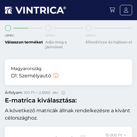
LÉPÉS 1
LÉPÉS 2
LÉPÉS 3
Válasszon terméket
Adja meg a
Ellenőrizze és hajtson el
járművet
Magyarország
D1:
Személyautó
Árfolyam:
100 Ft = 2,6565 dkr.
E-matrica kiválasztása:
A következő matricák állnak rendelkezésre a kívánt
célországhoz.
15 000 Ft =