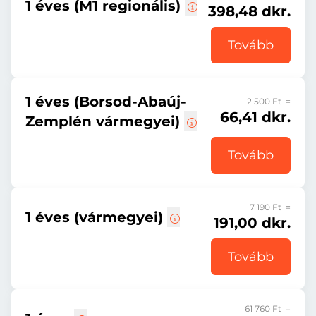
1 éves (M1 regionális)
398,48 dkr.
Tovább
1 éves (Borsod-Abaúj-
2 500 Ft =
66,41 dkr.
Zemplén vármegyei)
Tovább
7 190 Ft =
1 éves (vármegyei)
191,00 dkr.
Tovább
61 760 Ft =