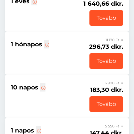
1 éves
1 640,66 dkr.
Tovább
11 170 Ft =
1 hónapos
296,73 dkr.
Tovább
6 900 Ft =
10 napos
183,30 dkr.
Tovább
5 550 Ft =
1 napos
147,44 dkr.