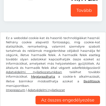
Tovább
Minden ár tartalmazza a törvényes áfát.
Ez a weboldal cookie-kat és hasonló technológiákat használ.
Néhány cookie alapvető fontosságú, míg cookie-kat
statisztikák, remarketing, valamint személyre szabott
tartalmak és reklámok megjelenítése céljából használja fel
cégünk, illetve harmadik felek. A harmadik felek esetleg
dkr.
DKK
további olyan adatokkal kapcsolhatják össze ezeket az
információkat, amelyeket más helyzetekben gyűjtöttek. Az
általunk és harmadik felek által végzett adatfeldolgozásról
Adatvédelmi nyilatkozatunkban
Facebook
Instagram
találhat további
információkat.
Megtagadhatja
a cookie-k alkalmazását,
illetve bármikor módosíthatja azokat a
Beállítások
Általános szerződési feltételek/elállási jog
menüpontban.
Adatvédelmi nyilatkozat
Cookie-beállítások
Impresszum
|
Adatvédelmi nyilatkozat
Impresszum
Az összes engedélyezése