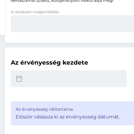
Rendszámát szóköz, kötőjel és pont nélkül adja meg!
A rendszám megismétlése
Az érvényesség kezdete
Az érvényesség időtartama:
Először válassza ki az érvényesség dátumát.