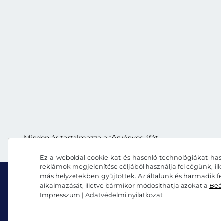
Minden ár tartalmazza a törvényes áfát.
Ez a weboldal cookie-kat és hasonló technológiákat has
reklámok megjelenítése céljából használja fel cégünk, il
más helyzetekben gyűjtöttek. Az általunk és harmadik fe
alkalmazását, illetve bármikor módosíthatja azokat a
Beá
Impresszum
|
Adatvédelmi nyilatkozat
Facebook
Instagram