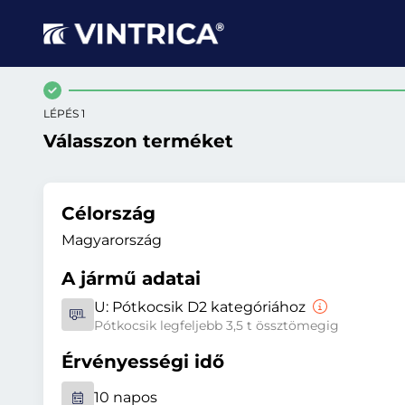
LÉPÉS 1
Válasszon terméket
Célország
Magyarország
A jármű adatai
U:
Pótkocsik D2 kategóriához
Pótkocsik legfeljebb 3,5 t össztömegig
Érvényességi idő
10 napos