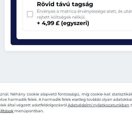
Rövid távú tagság
Érvényes a matrica érvényessége alatt, és ut
rejtett költségek nélkül.
+ 4,99 £ (egyszeri)
znál. Néhány cookie alapvető fontosságú, míg cookie-kat statisztiká
letve harmadik felek. A harmadik felek esetleg további olyan adatokk
lek által végzett adatfeldolgozásról
Adatvédelmi nyilatkozatunkban
t
llítások
menüpontban.