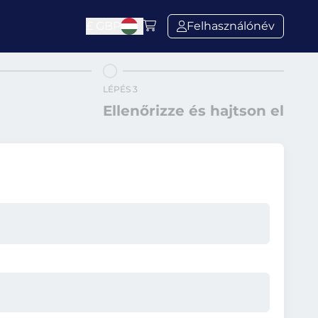
£
GBP
Felhasználónév
LÉPÉS 3
Ellenőrizze és hajtson el