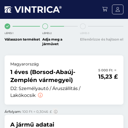
LÉPÉS 1
LÉPÉS 2
LÉPÉS 3
Válasszon terméket
Adja meg a
Ellenőrizze és hajtson el
járművet
Magyarország
5 000 Ft =
1 éves (Borsod-Abaúj-
15,23 £
Zemplén vármegyei)
D2:
Személyautó / Áruszállítás /
Lakókocsik
Árfolyam:
100 Ft = 0,3046 £
A jármű adatai