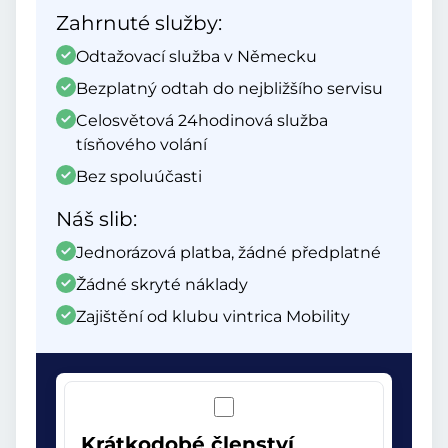
Zahrnuté služby:
Odtažovací služba v Německu
Bezplatný odtah do nejbližšího servisu
Celosvětová 24hodinová služba
tísňového volání
Bez spoluúčasti
Náš slib:
Jednorázová platba, žádné předplatné
Žádné skryté náklady
Zajištění od klubu vintrica Mobility
Krátkodobé členství