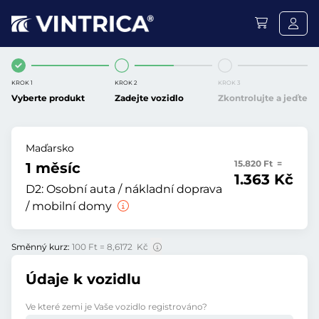
KROK 1
KROK 2
KROK 3
Vyberte produkt
Zadejte vozidlo
Zkontrolujte a jeďte
Maďarsko
15.820 Ft =
1 měsíc
1.363 Kč
D2:
Osobní auta / nákladní doprava
/ mobilní domy
Směnný kurz:
100 Ft = 8,6172 Kč
Údaje k vozidlu
Ve které zemi je Vaše vozidlo registrováno?