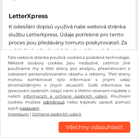
LetterXpress
K odesílání dopisů využívá naše webová stránka
službu LetterXpress. Údaje potřebné pro tento
proces jsou předávány tomuto poskytovateli. Za
nakládání s těmito údaji odpovídá společnost
Tato webová stránka používá cookies a podobné technologie.
A&O Fischer GmbH & Co KG, Maybachstraße 9,
Některé soubory cookies jsou nezbytné, zatímco jiné
21423 Winsen (Luhe), Německo. Další informace
používáme my a třetí strany pro analýzu, přesměrování a
zobrazení personalizovaného obsahu a reklamy. Třetí strany
najdete na této adrese:
mohou kombinovat tyto informace s jinými údaji
https://www.letterxpress.de/ueber-
shromážděnými v jiných situacích. Další informace ke
uns/datenschutz
.
zpracování osobních údajů námi a třetími stranami najdete v
našich
informacích k ochraně osobních údajů
. Používání
cookies můžete
odmítnout
nebo kdykoliv upravit pomocí
Státní Fond Dopravní Infrastruktury
svých
nastavení
.
Impresum
|
Ochrana osobních údajů
V rámci procesu registrace pro českou dálniční
Všechny odsouhlasit
známku pro vozidla registrovaná v České
republice, automaticky předáváme SPZ vozidla,