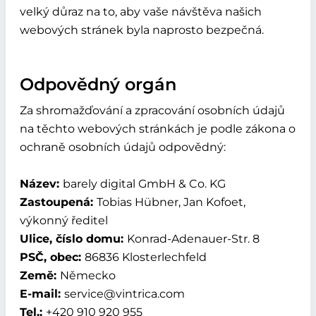
velký důraz na to, aby vaše návštěva našich
webových stránek byla naprosto bezpečná.
Odpovědný orgán
Za shromažďování a zpracování osobních údajů
na těchto webových stránkách je podle zákona o
ochraně osobních údajů odpovědný:
Název:
barely digital GmbH & Co. KG
Zastoupená:
Tobias Hübner, Jan Kofoet,
výkonný ředitel
Ulice, číslo domu:
Konrad-Adenauer-Str. 8
PSČ, obec:
86836 Klosterlechfeld
Země:
Německo
E-mail:
service@vintrica.com
Tel.:
+420 910 920 955