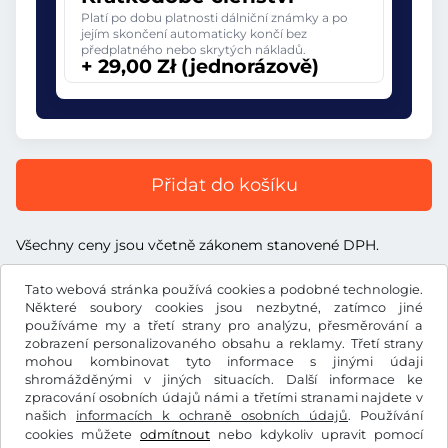
Platí po dobu platnosti dálniční známky a po
jejím skončení automaticky končí bez
předplatného nebo skrytých nákladů.
+ 29,00 Zł (jednorázově)
Přidat do košíku
Všechny ceny jsou včetně zákonem stanovené DPH.
Tato webová stránka používá cookies a podobné technologie.
Některé soubory cookies jsou nezbytné, zatímco jiné
používáme my a třetí strany pro analýzu, přesměrování a
zobrazení personalizovaného obsahu a reklamy. Třetí strany
Zł
PLN
mohou kombinovat tyto informace s jinými údaji
shromážděnými v jiných situacích. Další informace ke
zpracování osobních údajů námi a třetími stranami najdete v
Facebook
Instagram
našich
informacích k ochraně osobních údajů
. Používání
cookies můžete
odmítnout
nebo kdykoliv upravit pomocí