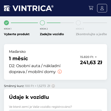
KROK 1
KROK 2
KROK 3
Vyberte produkt
Zadejte vozidlo
Zkontrolujte a jeďte
Maďarsko
15.820 Ft =
1 měsíc
241,63 Zł
D2:
Osobní auta / nákladní
doprava / mobilní domy
Směnný kurz:
100 Ft = 1,5273 Zł
Údaje k vozidlu
Ve které zemi je Vaše vozidlo registrováno?