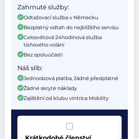
Zahrnuté služby:
Odtažovací služba v Německu
Bezplatný odtah do nejbližšího servisu
Celosvětová 24hodinová služba
tísňového volání
Bez spoluúčasti
Náš slib:
Jednorázová platba, žádné předplatné
Žádné skryté náklady
Zajištění od klubu vintrica Mobility
Krátkodobé členství