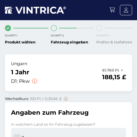
SCHRITT 1
SCHRITT 2
SCHRITT 3
Produkt wählen
Fahrzeug eingeben
Prüfen & losfahren
Ungarn
61.760 Ft =
1 Jahr
188,15 £
D1:
Pkw
Wechselkurs:
100 Ft = 0,3046 £
Angaben zum Fahrzeug
In welchem Land ist Ihr Fahrzeug zugelassen?