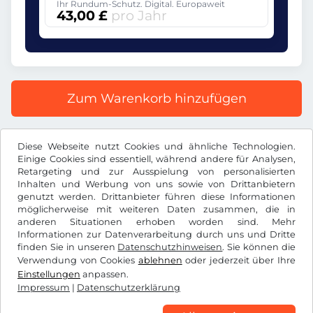
Ihr Rundum-Schutz. Digital. Europaweit
43,00 £
pro Jahr
Zum Warenkorb hinzufügen
Alle Preise inkl. gesetzlicher MwSt.
Diese Webseite nutzt Cookies und ähnliche Technologien.
Einige Cookies sind essentiell, während andere für Analysen,
Retargeting und zur Ausspielung von personalisierten
Inhalten und Werbung von uns sowie von Drittanbietern
genutzt werden. Drittanbieter führen diese Informationen
möglicherweise mit weiteren Daten zusammen, die in
£
GBP
anderen Situationen erhoben worden sind. Mehr
Informationen zur Datenverarbeitung durch uns und Dritte
finden Sie in unseren
Datenschutzhinweisen
. Sie können die
Facebook
Instagram
Verwendung von Cookies
ablehnen
oder jederzeit über Ihre
Einstellungen
anpassen.
AGB / Widerrufsrecht
Datenschutzerklärung
Impressum
|
Datenschutzerklärung
Cookie Einstellungen
Impressum