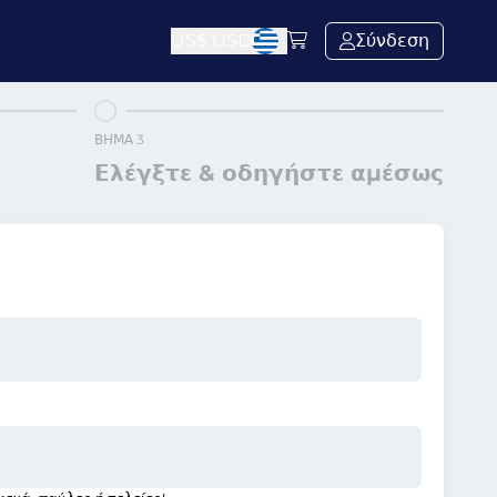
US$
USD
Σύνδεση
ΒΉΜΑ 3
Ελέγξτε & οδηγήστε αμέσως