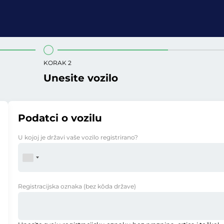
KORAK 2
Unesite vozilo
Podatci o vozilu
U kojoj je državi vaše vozilo registrirano?
Registracijska oznaka
(bez kôda države)