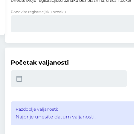
Unesite svoju registracijsku oznaku bez praznina, crtica i točke!
Ponovite registracijsku oznaku
Početak valjanosti
Razdoblje valjanosti:
Najprije unesite datum valjanosti.