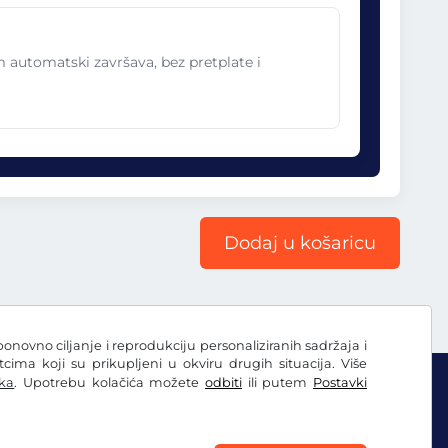
im automatski završava, bez pretplate i
Dodaj u košaricu
ponovno ciljanje i reprodukciju personaliziranih sadržaja i
ima koji su prikupljeni u okviru drugih situacija. Više
ka
. Upotrebu kolačića možete
odbiti
ili putem
Postavki