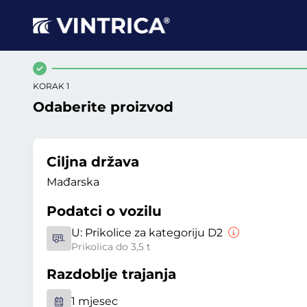
KORAK 1
Odaberite proizvod
Ciljna država
Mađarska
Podatci o vozilu
U:
Prikolice za kategoriju D2
Prikolica do 3,5 t
Razdoblje trajanja
1 mjesec