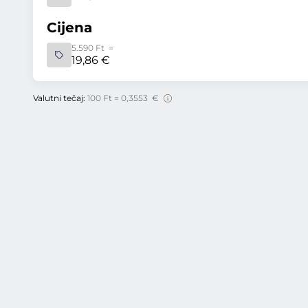
Cijena
5.590 Ft =
19,86 €
Valutni tečaj:
100 Ft = 0,3553 €