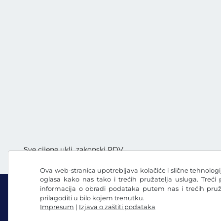
Sve cijene uklj. zakonski PDV
Ova web-stranica upotrebljava kolačiće i slične tehnologij
oglasa kako nas tako i trećih pružatelja usluga. Treći
informacija o obradi podataka putem nas i trećih pru
prilagoditi u bilo kojem trenutku.
Impresum
|
Izjava o zaštiti podataka
Facebook
Instagram