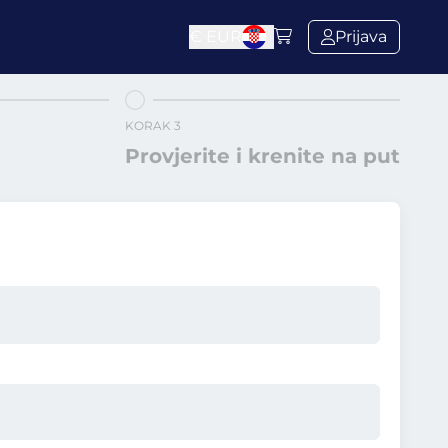
€
EUR
Prijava
KORAK 3
Provjerite i krenite na put