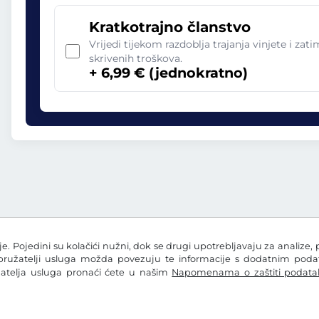
Kratkotrajno članstvo
Vrijedi tijekom razdoblja trajanja vinjete i zat
skrivenih troškova.
+ 6,99 € (jednokratno)
e. Pojedini su kolačići nužni, dok se drugi upotrebljavaju za analize, 
 pružatelji usluga možda povezuju te informacije s dodatnim podatc
žatelja usluga pronaći ćete u našim
Napomenama o zaštiti podata