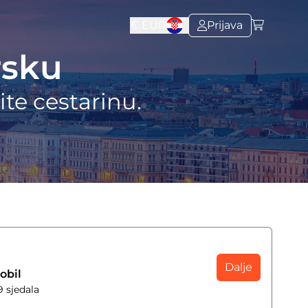
€
EUR
Prijava
rsku
te cestarinu.
Dalje
obil
9 sjedala