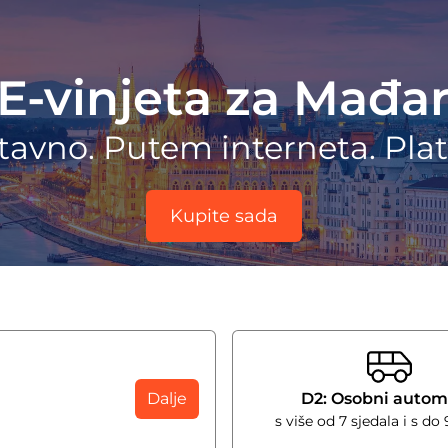
E-vinjeta za Mađa
avno. Putem interneta. Plati
Kupite sada
Dalje
D2: Osobni autom
s više od 7 sjedala i s do 