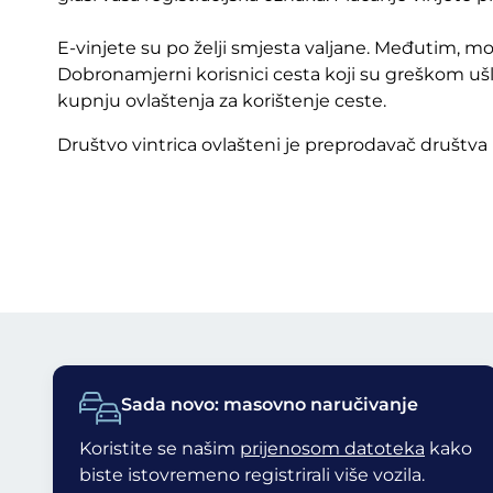
E-vinjete su po želji smjesta valjane. Međutim, mo
Dobronamjerni korisnici cesta koji su greškom u
kupnju ovlaštenja za korištenje ceste.
Društvo vintrica ovlašteni je preprodavač društva 
Sada novo: masovno naručivanje
Koristite se našim
prijenosom datoteka
kako
biste istovremeno registrirali više vozila.