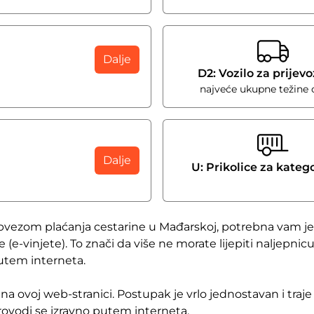
Dalje
D2: Vozilo za prijev
najveće ukupne težine o
Dalje
U: Prikolice za kateg
bvezom plaćanja cestarine u Mađarskoj, potrebna vam je 
e (e-vinjete). To znači da više ne morate lijepiti naljepn
putem interneta.
 na ovoj web-stranici. Postupak je vrlo jednostavan i tr
provodi se izravno putem interneta.