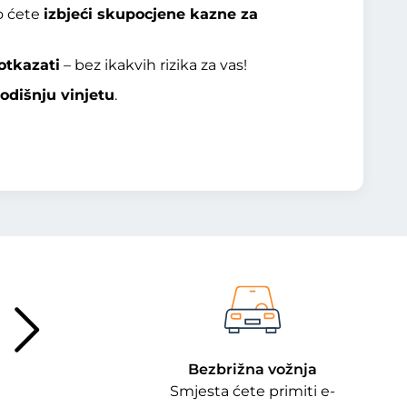
o ćete
izbjeći skupocjene kazne za
otkazati
– bez ikakvih rizika za vas!
odišnju vinjetu
.
Bezbrižna vožnja
Smjesta ćete primiti e-