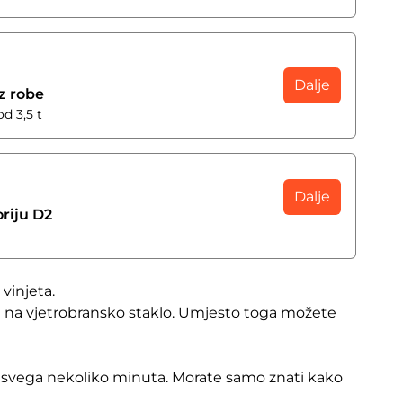
Dalje
oz robe
d 3,5 t
Dalje
oriju D2
vinjeta.
icu na vjetrobransko staklo. Umjesto toga možete
aje svega nekoliko minuta. Morate samo znati kako