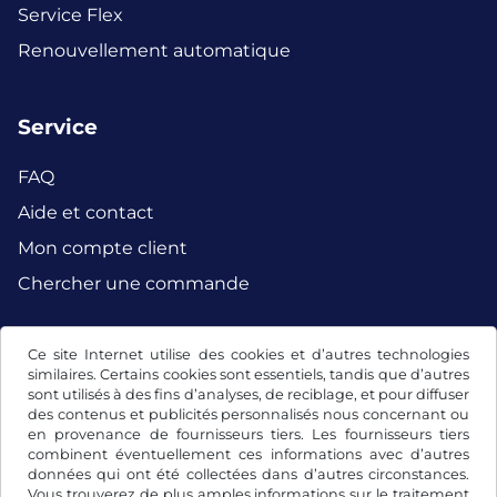
Service Flex
Renouvellement automatique
Service
FAQ
Aide et contact
Mon compte client
Chercher une commande
Ce site Internet utilise des cookies et d’autres technologies
Facebook
Instagram
similaires. Certains cookies sont essentiels, tandis que d’autres
sont utilisés à des fins d’analyses, de reciblage, et pour diffuser
des contenus et publicités personnalisés nous concernant ou
en provenance de fournisseurs tiers. Les fournisseurs tiers
combinent éventuellement ces informations avec d’autres
données qui ont été collectées dans d’autres circonstances.
Vous trouverez de plus amples informations sur le traitement