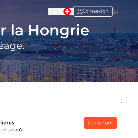
£
GBP
Connexion
r la Hongrie
péage.
lières
Continuer
s et jusqu’à