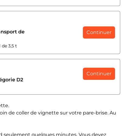
ansport de
Continuer
 de 3,5 t
Continuer
égorie D2
tte.
oin de coller de vignette sur votre pare-brise. Au
rend seulement quelques minutes. Vous devez