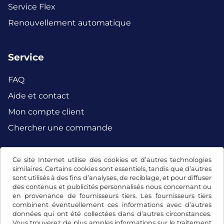
Service Flex
Renouvellement automatique
Service
FAQ
Aide et contact
Mon compte client
Chercher une commande
Ce site Internet utilise des cookies et d’autres technologies
Facebook
Instagram
similaires. Certains cookies sont essentiels, tandis que d’autres
sont utilisés à des fins d’analyses, de reciblage, et pour diffuser
des contenus et publicités personnalisés nous concernant ou
en provenance de fournisseurs tiers. Les fournisseurs tiers
combinent éventuellement ces informations avec d’autres
données qui ont été collectées dans d’autres circonstances.
Vous trouverez de plus amples informations sur le traitement