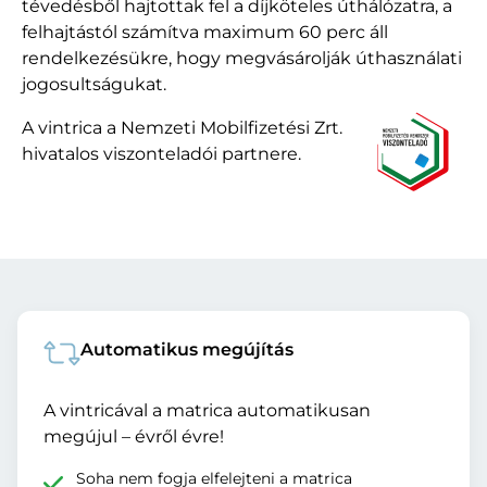
tévedésből hajtottak fel a díjköteles úthálózatra, a
felhajtástól számítva maximum 60 perc áll
rendelkezésükre, hogy megvásárolják úthasználati
jogosultságukat.
A vintrica a Nemzeti Mobilfizetési Zrt.
hivatalos viszonteladói partnere.
Automatikus megújítás
A vintricával a matrica automatikusan
megújul – évről évre!
Soha nem fogja elfelejteni a matrica