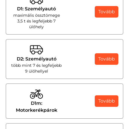
D1: Személyautó
Tovább
maximális össztömege
3,5 t és legfeljebb 7
ülőhely
D2: Személyautó
Tovább
több mint 7 és legfeljebb
9 ülőhellyel
Tovább
D1m:
Motorkerékpárok