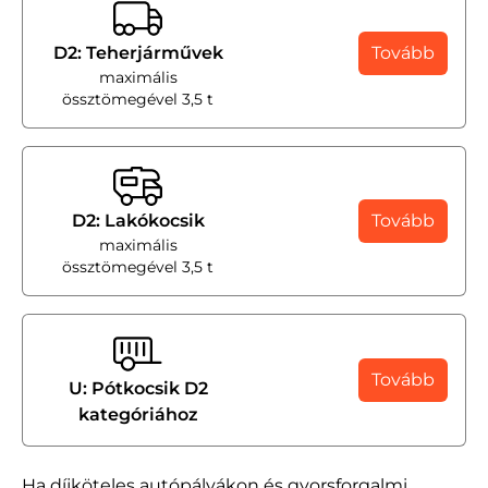
D2: Teherjárművek
Tovább
maximális
össztömegével 3,5 t
D2: Lakókocsik
Tovább
maximális
össztömegével 3,5 t
Tovább
U: Pótkocsik D2
kategóriához
Ha díjköteles autópályákon és gyorsforgalmi