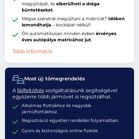
megújítását, és
elkerülheti a drága
büntetéseket
.
Mégse szeretné megújítani a matricát?
Időben
lemondhatja
– kockázat nélkül!
Ön automatikusan minden évben
érvényes
éves autópálya matricához jut
.
Több információ
Most új: tömegrendelés
A
fájlfeltöltés
szolgáltatásunk segítségével
egyszerre több járművet is regisztrálhat.
Alkalmas flottákhoz és nagyobb
járműflottákhoz.
Regisztráció egyetlen rendelési folyamatban.
Gyors és biztonságos online fizetés.