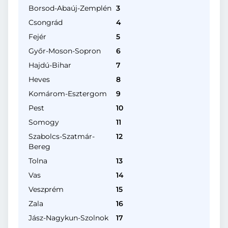
Borsod-Abaúj-Zemplén
3
Csongrád
4
Fejér
5
Győr-Moson-Sopron
6
Hajdú-Bihar
7
Heves
8
Komárom-Esztergom
9
Pest
10
Somogy
11
Szabolcs-Szatmár-
12
Bereg
Tolna
13
Vas
14
Veszprém
15
Zala
16
Jász-Nagykun-Szolnok
17