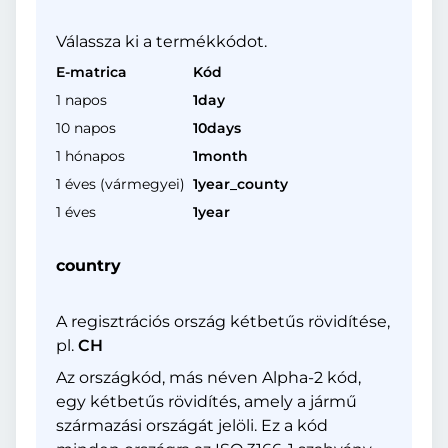
Válassza ki a termékkódot.
E-matrica
Kód
1 napos
1day
10 napos
10days
1 hónapos
1month
1 éves (vármegyei)
1year_county
1 éves
1year
country
A regisztrációs ország kétbetűs rövidítése,
pl.
CH
Az országkód, más néven Alpha-2 kód,
egy kétbetűs rövidítés, amely a jármű
származási országát jelöli. Ez a kód