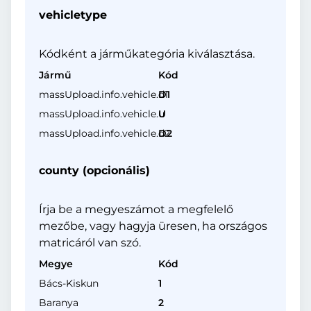
vehicletype
Kódként a járműkategória kiválasztása.
Jármű
Kód
massUpload.info.vehicle.d1
D1
massUpload.info.vehicle.u
U
massUpload.info.vehicle.d2
D2
county (opcionális)
Írja be a megyeszámot a megfelelő
mezőbe, vagy hagyja üresen, ha országos
matricáról van szó.
Megye
Kód
Bács-Kiskun
1
Baranya
2