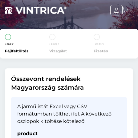
LÉPÉS 1
LÉPÉS 2
LÉPÉS 3
Fájlfeltöltés
Vizsgálat
Fizetés
Összevont rendelések
Magyarország számára
A járműlistát Excel vagy CSV
formátumban töltheti fel. A következő
oszlopok kitöltése kötelező:
product