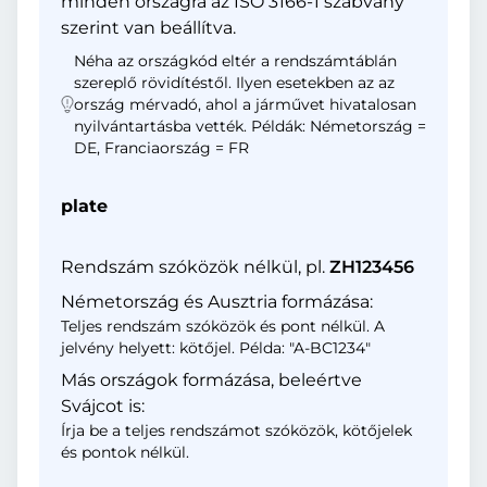
minden országra az ISO 3166-1 szabvány
szerint van beállítva.
Néha az országkód eltér a rendszámtáblán
szereplő rövidítéstől. Ilyen esetekben az az
ország mérvadó, ahol a járművet hivatalosan
nyilvántartásba vették. Példák: Németország =
DE, Franciaország = FR
plate
Rendszám szóközök nélkül, pl.
ZH123456
Németország és Ausztria formázása:
Teljes rendszám szóközök és pont nélkül. A
jelvény helyett: kötőjel. Példa: "A-BC1234"
Más országok formázása, beleértve
Svájcot is:
Írja be a teljes rendszámot szóközök, kötőjelek
és pontok nélkül.