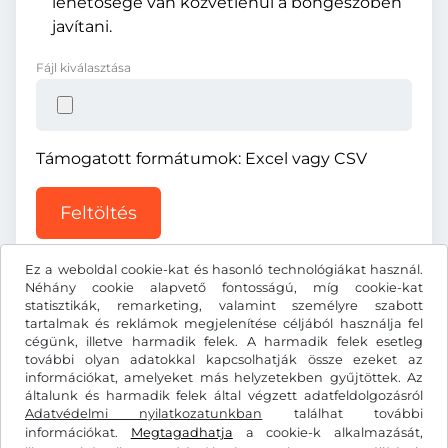
lehetősége van közvetlenül a böngészőben
javítani.
Fájl kiválasztása
Támogatott formátumok: Excel vagy CSV
Feltöltés
Ez a weboldal cookie-kat és hasonló technológiákat használ.
Néhány cookie alapvető fontosságú, míg cookie-kat
statisztikák, remarketing, valamint személyre szabott
tartalmak és reklámok megjelenítése céljából használja fel
cégünk, illetve harmadik felek. A harmadik felek esetleg
Ft
HUF
további olyan adatokkal kapcsolhatják össze ezeket az
információkat, amelyeket más helyzetekben gyűjtöttek. Az
általunk és harmadik felek által végzett adatfeldolgozásról
Adatvédelmi nyilatkozatunkban
Facebook
Instagram
találhat további
információkat.
Megtagadhatja
a cookie-k alkalmazását,