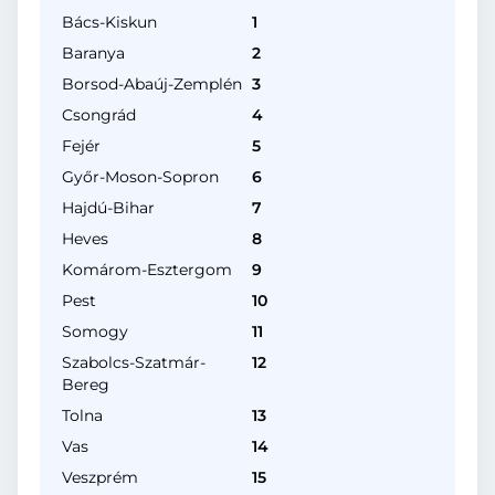
Bács-Kiskun
1
Baranya
2
Borsod-Abaúj-Zemplén
3
Csongrád
4
Fejér
5
Győr-Moson-Sopron
6
Hajdú-Bihar
7
Heves
8
Komárom-Esztergom
9
Pest
10
Somogy
11
Szabolcs-Szatmár-
12
Bereg
Tolna
13
Vas
14
Veszprém
15