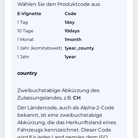
Wählen Sie den Produktcode aus.
E-Vignette
Code
1 Tag
1day
10 Tage
10days
1 Monat
1month
1 Jahr (komitatsweit)
1year_county
1 Jahr
1year
country
Zweibuchstabige Abkürzung des
Zulassungslandes, z.B.
CH
Der Ländercode, auch als Alpha-2-Code
bekannt, ist eine zweibuchstabige
Abkürzung, die das Herkunftsland eines
Fahrzeugs kennzeichnet. Dieser Code
wird für jedes Land gemäss dem ISO