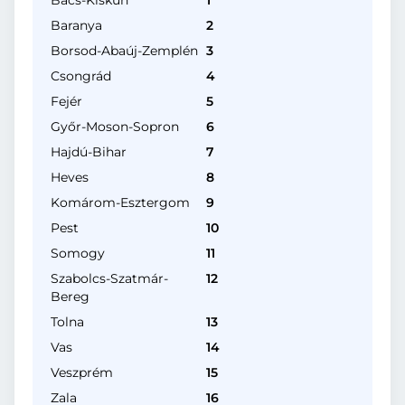
Bács-Kiskun
1
Baranya
2
Borsod-Abaúj-Zemplén
3
Csongrád
4
Fejér
5
Győr-Moson-Sopron
6
Hajdú-Bihar
7
Heves
8
Komárom-Esztergom
9
Pest
10
Somogy
11
Szabolcs-Szatmár-
12
Bereg
Tolna
13
Vas
14
Veszprém
15
Zala
16