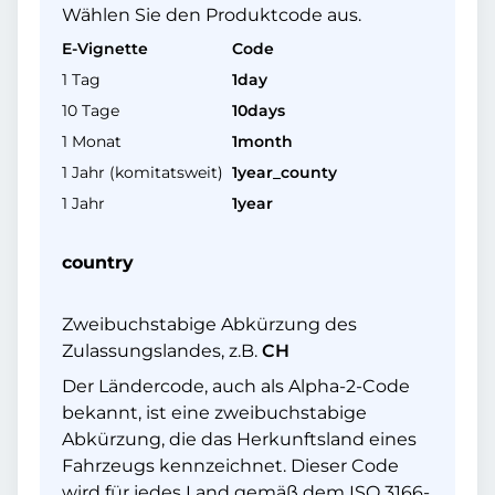
Wählen Sie den Produktcode aus.
E-Vignette
Code
1 Tag
1day
10 Tage
10days
1 Monat
1month
1 Jahr (komitatsweit)
1year_county
1 Jahr
1year
country
Zweibuchstabige Abkürzung des
Zulassungslandes, z.B.
CH
Der Ländercode, auch als Alpha-2-Code
bekannt, ist eine zweibuchstabige
Abkürzung, die das Herkunftsland eines
Fahrzeugs kennzeichnet. Dieser Code
wird für jedes Land gemäß dem ISO 3166-