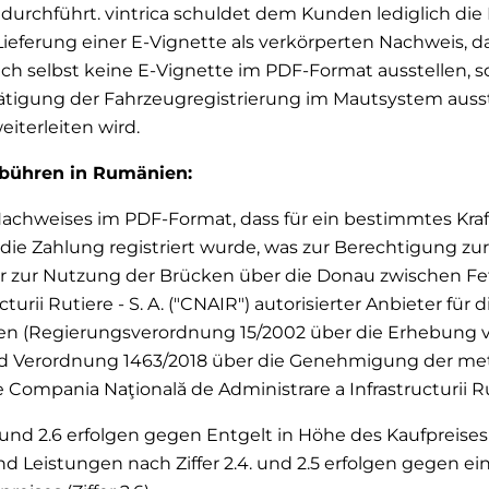
urchführt. vintrica schuldet dem Kunden lediglich die
 Lieferung einer E-Vignette als verkörperten Nachweis, 
auch selbst keine E-Vignette im PDF-Format ausstellen, 
ätigung der Fahrzeugregistrierung im Mautsystem ausst
iterleiten wird.
gebühren in Rumänien:
Nachweises im PDF-Format, dass für ein bestimmtes Kra
die Zahlung registriert wurde, was zur Berechtigung zu
r zur Nutzung der Brücken über die Donau zwischen Fete
turii Rutiere - S. A. ("CNAIR") autorisierter Anbieter fü
zen (Regierungsverordnung 15/2002 über die Erhebu
nd Verordnung 1463/2018 über die Genehmigung der m
pania Naţională de Administrare a Infrastructurii Ruti
. und 2.6 erfolgen gegen Entgelt in Höhe des Kaufpreises
d Leistungen nach Ziffer 2.4. und 2.5 erfolgen gegen e