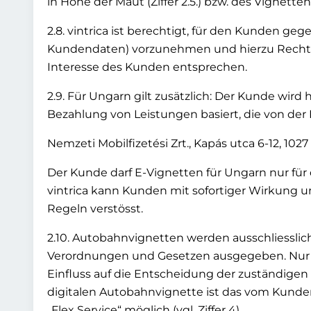
in Höhe der Maut (Ziffer 2.5.) bzw. des Vignettenpr
2.8. vintrica ist berechtigt, für den Kunden g
Kundendaten) vorzunehmen und hierzu Rechtsg
Interesse des Kunden entsprechen.
2.9. Für Ungarn gilt zusätzlich: Der Kunde wird 
Bezahlung von Leistungen basiert, die von der
Nemzeti Mobilfizetési Zrt., Kapás utca 6-12, 10
Der Kunde darf E-Vignetten für Ungarn nur für
vintrica kann Kunden mit sofortiger Wirkung
Regeln verstösst.
2.10. Autobahnvignetten werden ausschliesslich
Verordnungen und Gesetzen ausgegeben. Nur die
Einfluss auf die Entscheidung der zuständigen S
digitalen Autobahnvignette ist das vom Kunde
„Flex Service“ möglich (vgl. Ziffer 4).