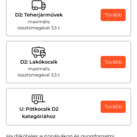
D2: Teherjárművek
Tovább
maximális
össztömegével 3,5 t
D2: Lakókocsik
Tovább
maximális
össztömegével 3,5 t
Tovább
U: Pótkocsik D2
kategóriához
Ha díjköteles autópályákon és gyorsforgalmi