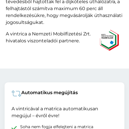
tévedésből hajtottak fel a díjköteles úthálózatra, a
felhajtástól számítva maximum 60 perc áll
rendelkezésükre, hogy megvásárolják úthasználati
jogosultságukat.
A vintrica a Nemzeti Mobilfizetési Zrt.
hivatalos viszonteladói partnere.
Automatikus megújítás
A vintricával a matrica automatikusan
megújul – évről évre!
Soha nem fogja elfelejteni a matrica