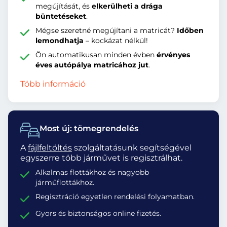
megújítását, és
elkerülheti a drága
büntetéseket
.
Mégse szeretné megújítani a matricát?
Időben
lemondhatja
– kockázat nélkül!
Ön automatikusan minden évben
érvényes
éves autópálya matricához jut
.
Több információ
Most új: tömegrendelés
A
fájlfeltöltés
szolgáltatásunk segítségével
egyszerre több járművet is regisztrálhat.
Alkalmas flottákhoz és nagyobb
járműflottákhoz.
Regisztráció egyetlen rendelési folyamatban.
Gyors és biztonságos online fizetés.