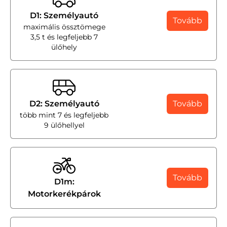
D1: Személyautó
Tovább
maximális össztömege
3,5 t és legfeljebb 7
ülőhely
D2: Személyautó
Tovább
több mint 7 és legfeljebb
9 ülőhellyel
Tovább
D1m:
Motorkerékpárok