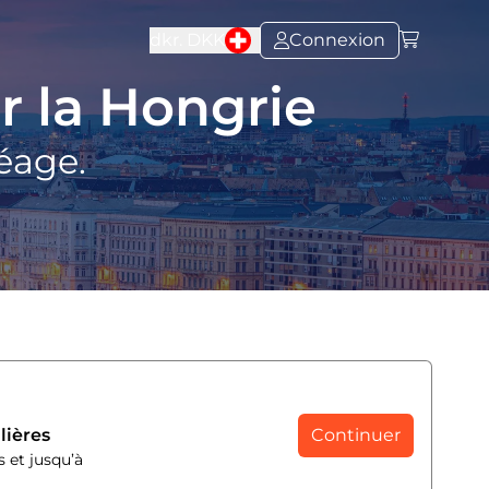
dkr.
DKK
Connexion
r la Hongrie
péage.
lières
Continuer
s et jusqu’à