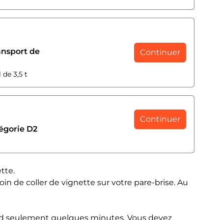
ansport de
Continuer
 de 3,5 t
Continuer
égorie D2
tte.
oin de coller de vignette sur votre pare-brise. Au
rend seulement quelques minutes. Vous devez