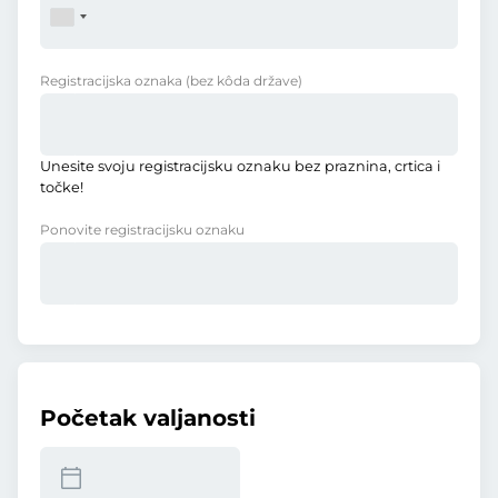
Registracijska oznaka
(bez kôda države)
Unesite svoju registracijsku oznaku bez praznina, crtica i
točke!
Ponovite registracijsku oznaku
Početak valjanosti