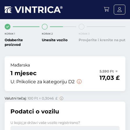
KORAK 1
KORAK 2
KORAK 3
Odaberite
Unesite vozilo
Provjerite i krenite na put
proizvod
Mađarska
5.590 Ft =
1 mjesec
17,03 £
U:
Prikolice za kategoriju D2
Valutni tečaj:
100 Ft = 0,3046 £
Podatci o vozilu
U kojoj je državi vaše vozilo registrirano?