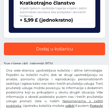
Kratkotrajno članstvo
Vrijedi tijekom razdoblja trajanja vinjete i zatim
automatski završava, bez pretplate i skrivenih
troškova.
+ 5,99 £ (jednokratno)
Dodaj u košaricu
Sve cijene uklj. zakonski PDV
Ova web-stranica upotrebljava kolačiće i slične tehnologije.
Pojedini su kolačići nužni, dok se drugi upotrebljavaju za
analize, ponovno ciljanje i reprodukciju personaliziranih
sadržaja i oglasa kako nas tako i trećih pružatelja usluga. Treći
£
pružatelji usluga možda povezuju te informacije s dodatnim
GBP
podatcima koji su prikupljeni u okviru drugih situacija. Više
informacija o obradi podataka putem nas i trećih pružatelja
usluga pronaći ćete u našim
Napomenama o zaštiti
Facebook
Instagram
podataka
. Upotrebu kolačića možete
odbiti
ili putem
Postavki