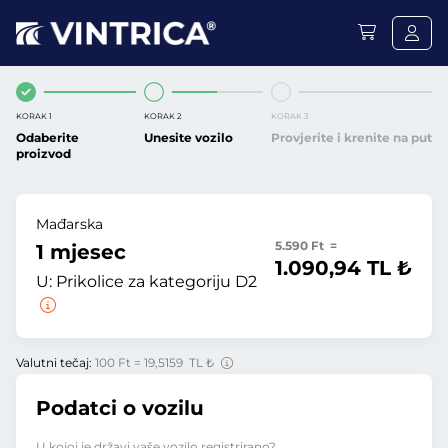
KORAK 1
KORAK 2
KORAK 3
Odaberite
Unesite vozilo
Provjerite i krenite na put
proizvod
Mađarska
5.590 Ft =
1 mjesec
1.090,94 TL ₺
U:
Prikolice za kategoriju D2
Valutni tečaj:
100 Ft = 19,5159 TL ₺
Podatci o vozilu
U kojoj je državi vaše vozilo registrirano?