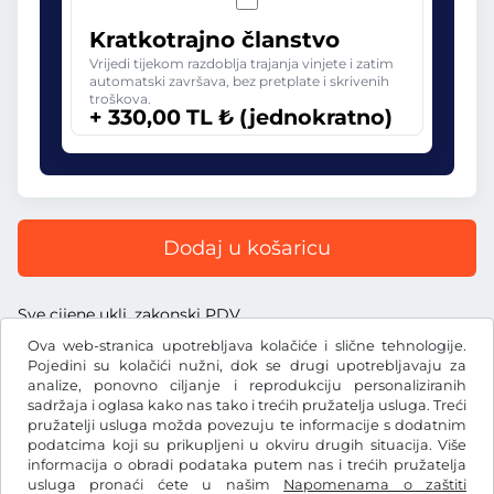
Kratkotrajno članstvo
Vrijedi tijekom razdoblja trajanja vinjete i zatim
automatski završava, bez pretplate i skrivenih
troškova.
+ 330,00 TL ₺ (jednokratno)
Dodaj u košaricu
Sve cijene uklj. zakonski PDV
Ova web-stranica upotrebljava kolačiće i slične tehnologije.
Pojedini su kolačići nužni, dok se drugi upotrebljavaju za
analize, ponovno ciljanje i reprodukciju personaliziranih
sadržaja i oglasa kako nas tako i trećih pružatelja usluga. Treći
TL ₺
pružatelji usluga možda povezuju te informacije s dodatnim
TRY
podatcima koji su prikupljeni u okviru drugih situacija. Više
informacija o obradi podataka putem nas i trećih pružatelja
usluga pronaći ćete u našim
Napomenama o zaštiti