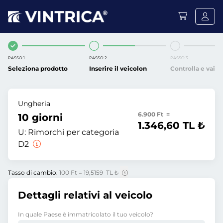
PASSO 1
PASSO 2
PASSO 3
Seleziona prodotto
Inserire il veicolon
Controlla e vai
Ungheria
6.900 Ft =
10 giorni
1.346,60 TL ₺
U:
Rimorchi per categoria
D2
Tasso di cambio:
100 Ft = 19,5159 TL ₺
Dettagli relativi al veicolo
In quale Paese è immatricolato il tuo veicolo?