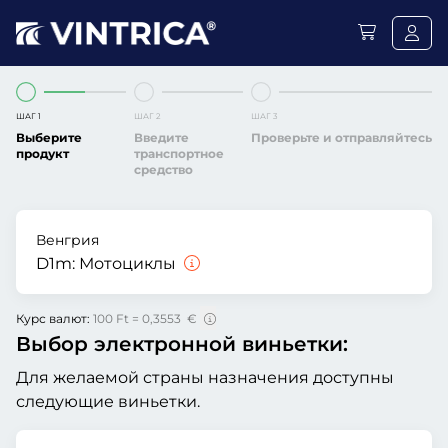
ШАГ 1
ШАГ 2
ШАГ 3
Выберите
Введите
Проверьте и отправляйтесь
продукт
транспортное
средство
Венгрия
D1m:
Мотоциклы
Курс валют:
100 Ft = 0,3553 €
Выбор электронной виньетки:
Для желаемой страны назначения доступны
следующие виньетки.