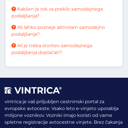
Kakšen je rok za preklic samodejnega
podaljšanja?
Ali lahko pozneje aktiviram samodejno
podaljšanje?
Ali je treba storitev samodejnega
podaljšanja doplačati?
vintrica je vaš priljubljen cestninski portal za
evropske avtoceste. Vsako leto e-vinjeto uporablja
milijone voznikov.
Vozniki imajo koristi od varne
spletne registracije avtocestne vinjete. Brez čakanja