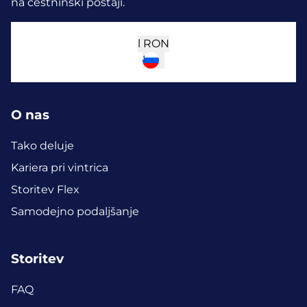
na cestninski postaji.
l
RON
O nas
Tako deluje
Kariera pri vintrica
Storitev Flex
Samodejno podaljšanje
Storitev
FAQ