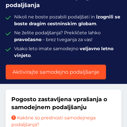
podaljšanja
Nikoli ne boste pozabili podaljšati in
izognili se
boste dragim cestninskim globam
.
Ne želite podaljšanja? Prekličete lahko
pravočasno
– brez tveganja za vas!
Vsako leto imate samodejno
veljavno letno
vinjeto
.
Aktivirajte samodejno podaljšanje
Pogosto zastavljena vprašanja o
samodejnem podaljšanju
Kakšne so prednosti samodejnega
podaljšanja?