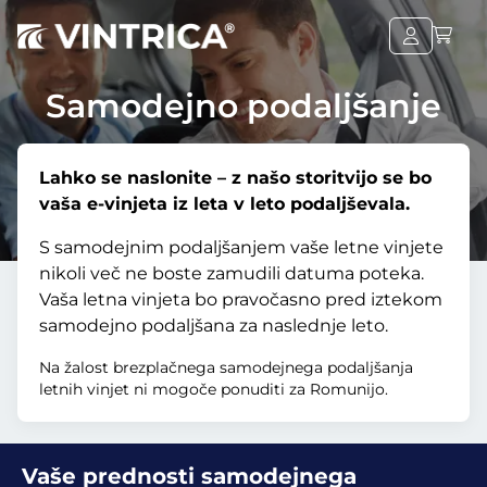
Samodejno podaljšanje
Lahko se naslonite – z našo storitvijo se bo
vaša e-vinjeta iz leta v leto podaljševala.
S samodejnim podaljšanjem vaše letne vinjete
nikoli več ne boste zamudili datuma poteka.
Vaša letna vinjeta bo pravočasno pred iztekom
samodejno podaljšana za naslednje leto.
Na žalost brezplačnega samodejnega podaljšanja
letnih vinjet ni mogoče ponuditi za Romunijo.
Vaše prednosti samodejnega