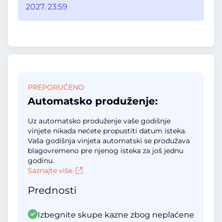
2027. 23:59
PREPORUČENO
Automatsko produženje:
Uz automatsko produženje vaše godišnje
vinjete nikada nećete propustiti datum isteka.
Vaša godišnja vinjeta automatski se produžava
blagovremeno pre njenog isteka za još jednu
godinu.
Saznajte više.
Prednosti
Izbegnite skupe kazne zbog neplaćene