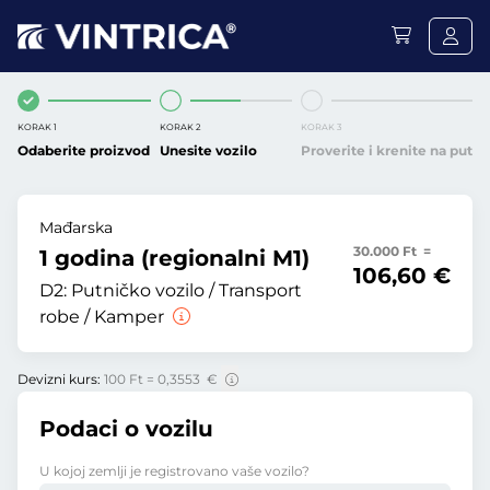
KORAK 1
KORAK 2
KORAK 3
Odaberite proizvod
Unesite vozilo
Proverite i krenite na put
Mađarska
30.000 Ft =
1 godina (regionalni M1)
106,60 €
D2:
Putničko vozilo / Transport
robe / Kamper
Devizni kurs:
100 Ft = 0,3553 €
Podaci o vozilu
U kojoj zemlji je registrovano vaše vozilo?