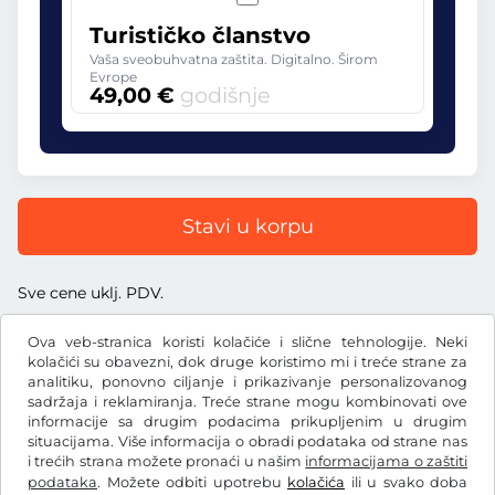
Turističko članstvo
Vaša sveobuhvatna zaštita. Digitalno. Širom
Evrope
49,00 €
godišnje
Stavi u korpu
Sve cene uklj. PDV.
Ova veb-stranica koristi kolačiće i slične tehnologije. Neki
kolačići su obavezni, dok druge koristimo mi i treće strane za
analitiku, ponovno ciljanje i prikazivanje personalizovanog
sadržaja i reklamiranja. Treće strane mogu kombinovati ove
€
EUR
informacije sa drugim podacima prikupljenim u drugim
situacijama. Više informacija o obradi podataka od strane nas
i trećih strana možete pronaći u našim
informacijama o zaštiti
Facebook
Instagram
podataka
. Možete odbiti upotrebu
kolačića
ili u svako doba