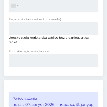
Registarske tablice
(bez koda zemlje)
Unesite svoju registarsku tablicu bez praznina, crtica i
tački!
Ponovite registarske tablice
Period važenja:
петак, 07. август 2026. - недеља, 31. јануар