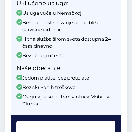
Uključene usluge:
Usluga vuče u Nemačkoj
Besplatno šlepovanje do najbliže
servisne radionice
Hitna služba širom sveta dostupna 24
časa dnevno
Bez ličnog učešća
Naše obećanje:
Jedom platite, bez pretplate
Bez skrivenih troškova
Osigurajte se putem vintrica Mobility
Club-a