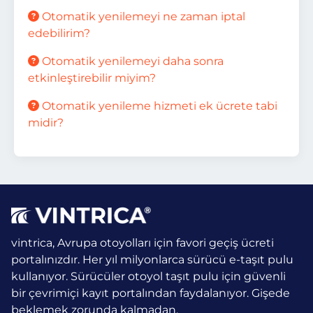
Otomatik yenilemeyi ne zaman iptal
edebilirim?
Otomatik yenilemeyi daha sonra
etkinleştirebilir miyim?
Otomatik yenileme hizmeti ek ücrete tabi
midir?
vintrica, Avrupa otoyolları için favori geçiş ücreti
portalınızdır. Her yıl milyonlarca sürücü e-taşıt pulu
kullanıyor.
Sürücüler otoyol taşıt pulu için güvenli
bir çevrimiçi kayıt portalından faydalanıyor. Gişede
beklemek zorunda kalmadan.