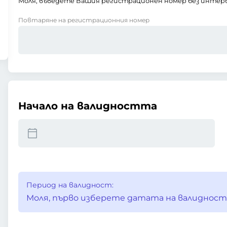
Моля, въведете Вашия регистрационен номер без интерв
Повтаряне на регистрационния номер
Начало на валидността
Период на валидност:
Моля, първо изберете датата на валидност