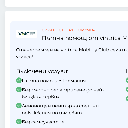
СИЛНО СЕ ПРЕПОРЪЧВА
Пътна помощ от vintrica Mob
Станете член на vintrica Mobility Club сега
услуги!
Включени услуги:
Пътна помощ в Германия
Безплатно репатриране до най-
близкия сервиз
Денонощен център за спешни
повиквания по цял свят
Без самоучастие