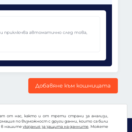
 и приключва автоматично след това,
Добавяне към кошницата
ват от нас, както и от трети страни за анализи,
ация по възможност с други данни, които са били
е в нашите
указания за защита на данните
. Можете