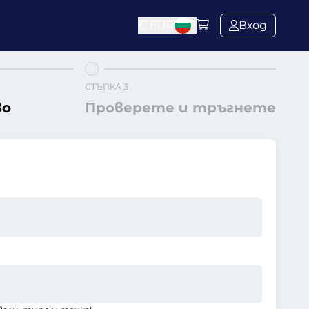
€
EUR
Вход
СТЪПКА 3
во
Проверете и тръгнете