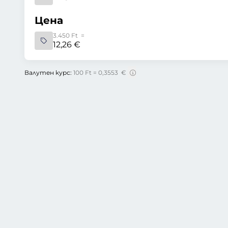
Цена
3.450 Ft =
12,26 €
Валутен курс:
100 Ft = 0,3553 €