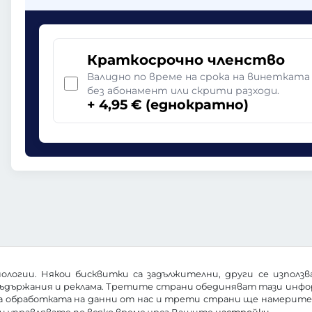
Краткосрочно членство
Валидно по време на срока на винетката
без абонамент или скрити разходи.
+ 4,95 € (еднократно)
ологии. Някои бисквитки са задължителни, други се използ
ъдържания и реклама. Третите страни обединяват тази информ
за обработката на данни от нас и трети страни ще намерит