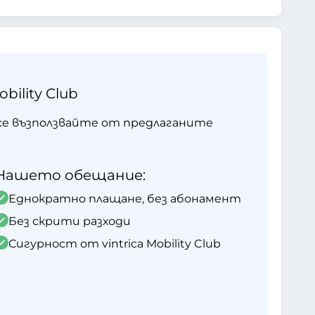
ility Club
 и се възползвайте от предлаганите
Нашето обещание:
Еднократно плащане, без абонамент
Без скрити разходи
Сигурност от vintrica Mobility Club