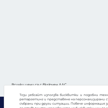
Всички цени са с включен ДДС
Този уебсайт използва бисквитки и подобни техн
ретаргетинг и представяне на персонализирани с
събрани при други ситуации. Повече информация 