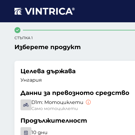
СТЪПКА 1
Изберете продукт
Целева държава
Унгария
Данни за превозното средство
D1m:
Мотоциклети
Само мотоциклети
Продължителност
10 дни