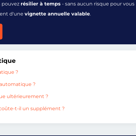
us pouvez
résilier à temps
- sans aucun risque pour vous 
ent d'une
vignette annuelle valable
.
tique
atique ?
n automatique ?
ue ultérieurement ?
oûte-t-il un supplément ?