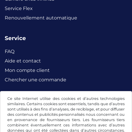
Service Flex
Renouvellement automatique
Service
FAQ
Aide et contact
Mon compte client
Chercher une commande
Ce site Internet utilise des cookies et d’autres technologies
Facebook
Instagram
similaires. Certains cookies sont essentiels, tandis que d’autres
sont utilisés à des fins d’analyses, de reciblage, et pour diffuser
des contenus et publicités personnalisés nous concernant ou
en provenance de fournisseurs tiers. Les fournisseurs tiers
combinent éventuellement ces informations avec d’autres
données qui ont été collectées dans d’autres circonstances.