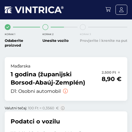
KORAK 1
KORAK 2
KORAK 3
Odaberite
Unesite vozilo
Provjerite i krenite na put
proizvod
Mađarska
2.500 Ft =
1 godina (županijski
8,90 €
Borsod-Abaúj-Zemplén)
D1:
Osobni automobil
Valutni tečaj:
100 Ft = 0,3560 €
Podatci o vozilu