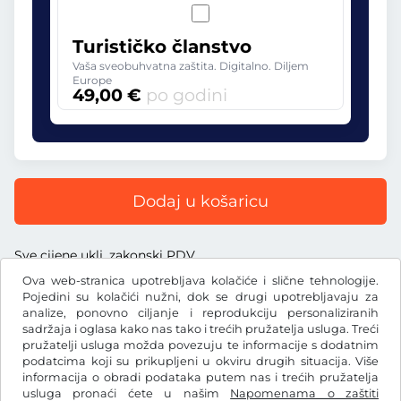
Turističko članstvo
Vaša sveobuhvatna zaštita. Digitalno. Diljem
Europe
49,00 €
po godini
Dodaj u košaricu
Sve cijene uklj. zakonski PDV
Ova web-stranica upotrebljava kolačiće i slične tehnologije.
Pojedini su kolačići nužni, dok se drugi upotrebljavaju za
analize, ponovno ciljanje i reprodukciju personaliziranih
sadržaja i oglasa kako nas tako i trećih pružatelja usluga. Treći
€
pružatelji usluga možda povezuju te informacije s dodatnim
EUR
podatcima koji su prikupljeni u okviru drugih situacija. Više
informacija o obradi podataka putem nas i trećih pružatelja
usluga pronaći ćete u našim
Napomenama o zaštiti