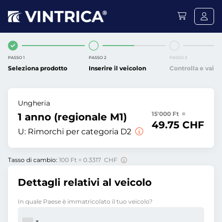
PASSO 1
PASSO 2
PASSO 3
Seleziona prodotto
Inserire il veicolon
Controlla e vai
Ungheria
15'000 Ft =
1 anno (regionale M1)
49.75 CHF
U:
Rimorchi per categoria D2
Tasso di cambio:
100 Ft = 0.3317 CHF
Dettagli relativi al veicolo
In quale Paese è immatricolato il tuo veicolo?