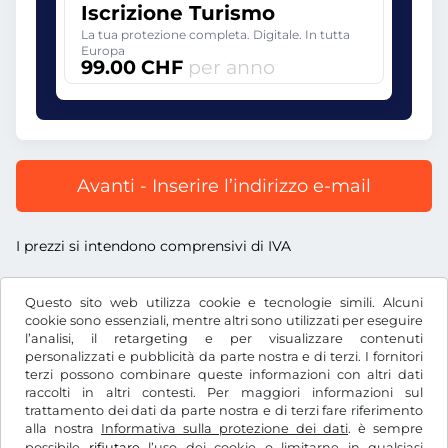
Iscrizione Turismo
La tua protezione completa. Digitale. In tutta
Europa
99.00 CHF
per anno
Avanti - Inserire l’indirizzo e-mail
I prezzi si intendono comprensivi di IVA
Questo sito web utilizza cookie e tecnologie simili. Alcuni
cookie sono essenziali, mentre altri sono utilizzati per eseguire
l’analisi, il retargeting e per visualizzare contenuti
CHF
personalizzati e pubblicità da parte nostra e di terzi. I fornitori
terzi possono combinare queste informazioni con altri dati
raccolti in altri contesti. Per maggiori informazioni sul
trattamento dei dati da parte nostra e di terzi fare riferimento
Facebook
Instagram
alla nostra
Informativa sulla protezione dei dati
. è sempre
possibile
rifiutare
l’uso dei cookie o limitarne in qualsiasi