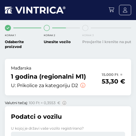
KORAK 1
KORAK 2
KORAK 3
Odaberite
Unesite vozilo
Provjerite i krenite na put
proizvod
Mađarska
15.000 Ft =
1 godina (regionalni M1)
53,30 €
U:
Prikolice za kategoriju D2
Valutni tečaj:
100 Ft = 0,3553 €
Podatci o vozilu
U kojoj je državi vaše vozilo registrirano?