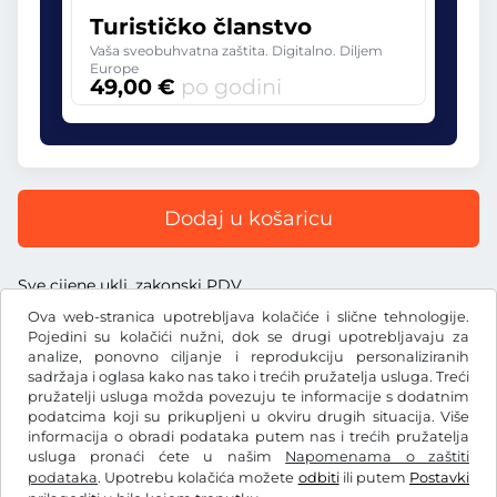
Turističko članstvo
Vaša sveobuhvatna zaštita. Digitalno. Diljem
Europe
49,00 €
po godini
Dodaj u košaricu
Sve cijene uklj. zakonski PDV
Ova web-stranica upotrebljava kolačiće i slične tehnologije.
Pojedini su kolačići nužni, dok se drugi upotrebljavaju za
analize, ponovno ciljanje i reprodukciju personaliziranih
sadržaja i oglasa kako nas tako i trećih pružatelja usluga. Treći
€
pružatelji usluga možda povezuju te informacije s dodatnim
EUR
podatcima koji su prikupljeni u okviru drugih situacija. Više
informacija o obradi podataka putem nas i trećih pružatelja
usluga pronaći ćete u našim
Napomenama o zaštiti
Facebook
Instagram
podataka
. Upotrebu kolačića možete
odbiti
ili putem
Postavki