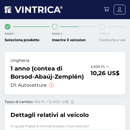
PASSO 1
PASSO 2
PASSO 3
Seleziona prodotto
Inserire il veicolon
Controlla e vai
Ungheria
2.500 Ft =
1 anno (contea di
10,26 US$
Borsod-Abaúj-Zemplén)
D1:
Autovetture
Tasso di cambio:
100 Ft = 0,4102 US$
Dettagli relativi al veicolo
In quale Paese è immatricolato il tuo veicolo?