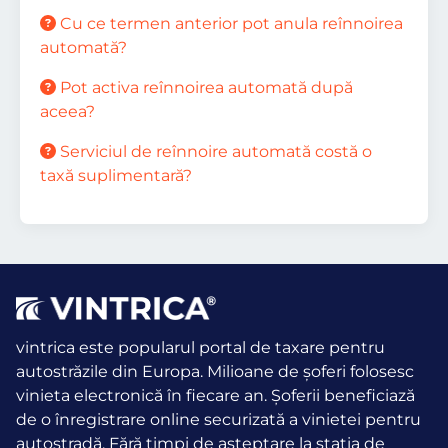
Cu ce termen anterior pot anula reînnoirea
automată?
Pot activa reînnoirea automată după
aceea?
Serviciul de reînnoire automată costă o
taxă suplimentară?
vintrica este popularul portal de taxare pentru
autostrăzile din Europa. Milioane de șoferi folosesc
vinieta electronică în fiecare an.
Șoferii beneficiază
de o înregistrare online securizată a vinietei pentru
autostradă. Fără timpi de așteptare la stația de