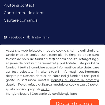
Ajutor și contact
Contul meu de client
Căutare comandă
Facebook
Instagram
Acest site web folosește module cookie și tehnologii similare.
Unele module cookie sunt esențiale, în timp ce altele sunt
folosite de noi și de furnizorii terți pentru analiză, retargeting și
afișarea de conținut personalizat și publicitate. Este posibil ca
furnizorii terți să combine aceste informații cu alte date, care
au fost colectate în alte situații. Informații suplimentare
despre prelucrarea datelor de către noi și furnizorii terți pot fi
găsite în secțiunea noastră
Indicații cu privire la protecția
datelor
. Puteți
refuza
utilizarea modulelor cookie sau vă puteți
Termeni generali şi condiţii / drept de retragere
ajusta oricând propriile
setări
.
Mențiuni legale
|
Declaraţie de confidențialitate
Declaraţie de confidențialitate
Setări cookie
Mențiuni legale
De acord cu toate