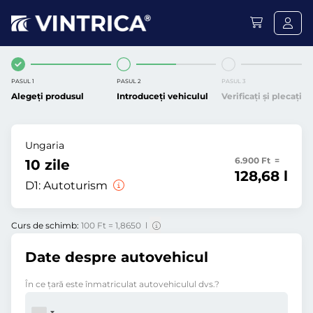
PASUL 1
PASUL 2
PASUL 3
Alegeți produsul
Introduceți vehiculul
Verificați și plecați
Ungaria
6.900 Ft =
10 zile
128,68 l
D1:
Autoturism
Curs de schimb:
100 Ft = 1,8650 l
Date despre autovehicul
În ce ţară este înmatriculat autovehiculul dvs.?