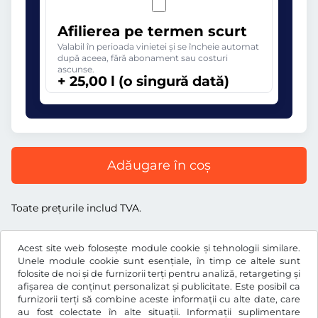
Afilierea pe termen scurt
Valabil în perioada vinietei și se încheie automat
după aceea, fără abonament sau costuri
ascunse.
+ 25,00 l (o singură dată)
Adăugare în coș
Toate prețurile includ TVA.
Acest site web folosește module cookie și tehnologii similare.
Unele module cookie sunt esențiale, în timp ce altele sunt
folosite de noi și de furnizorii terți pentru analiză, retargeting și
l
RON
afișarea de conținut personalizat și publicitate. Este posibil ca
furnizorii terți să combine aceste informații cu alte date, care
au fost colectate în alte situații. Informații suplimentare