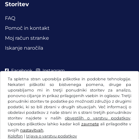
Storitev
FAQ
Pomoč in kontakt
Moj račun stranke
Iskanje naročila
Facebook
Instagram
Ta spletna stran uporablja piškotke in podobne tehnologije.
Nekateri piškotki so bistvenega pomena, druge pa
uporabljamo mi in tretji ponudniki storitev za analizo,
ponovno ciljanje in prikaz prilagojenih vsebin in oglasov. Tretji
ponudniki storitev te podatke po možnosti združijo z drugimi
podatki, ki so bili zbrani v drugih situacijah. Več informacij o
obdelavi podatkov z naše strani in s strani tretjih ponudnikov
storitev najdete v naših
obvestilih o varstvu podatkov
.
Uporabo piškotkov lahko kadar koli
zavrnete
ali prilagodite v
svojih
nastavitvah
.
Kolofon
|
Izjava o varstvu podatkov
Splošni pogoji poslovanja/preklicna pravica