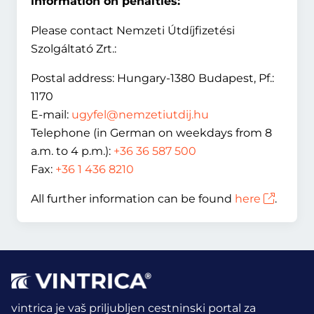
information on penalties:
Please contact Nemzeti Útdíjfizetési
Szolgáltató Zrt.:
Postal address: Hungary-1380 Budapest, Pf.:
1170
E-mail:
ugyfel@nemzetiutdij.hu
Telephone (in German on weekdays from 8
a.m. to 4 p.m.):
+36 36 587 500
Fax:
+36 1 436 8210
All further information can be found
here
.
vintrica je vaš priljubljen cestninski portal za