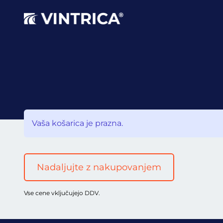
Vaša košarica je prazna.
Nadaljujte z nakupovanjem
Vse cene vključujejo DDV.