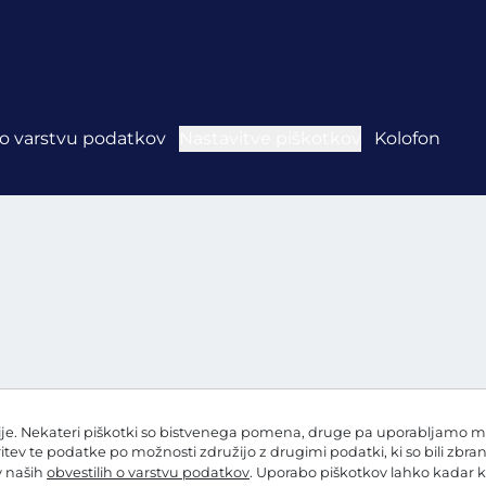
 o varstvu podatkov
Nastavitve piškotkov
Kolofon
e. Nekateri piškotki so bistvenega pomena, druge pa uporabljamo mi in
ritev te podatke po možnosti združijo z drugimi podatki, ki so bili zbra
 v naših
obvestilih o varstvu podatkov
. Uporabo piškotkov lahko kadar k