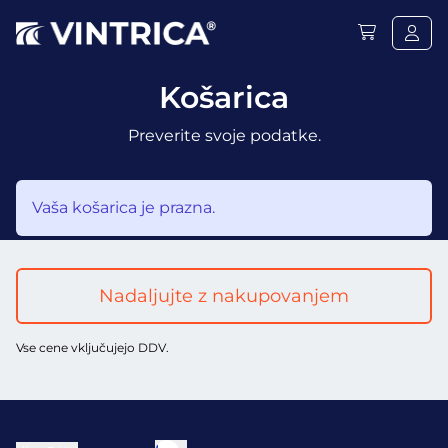
Košarica
Preverite svoje podatke.
Vaša košarica je prazna.
Nadaljujte z nakupovanjem
Vse cene vključujejo DDV.