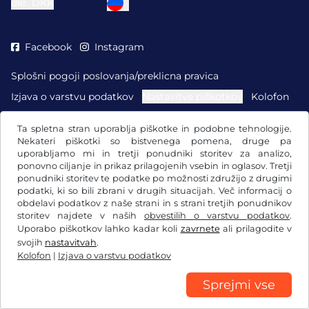
dkr.
DKK
Facebook
Instagram
Splošni pogoji poslovanja/preklicna pravica
Izjava o varstvu podatkov
Nastavitve piškotkov
Kolofon
Ta spletna stran uporablja piškotke in podobne tehnologije.
Nekateri piškotki so bistvenega pomena, druge pa
uporabljamo mi in tretji ponudniki storitev za analizo,
ponovno ciljanje in prikaz prilagojenih vsebin in oglasov. Tretji
ponudniki storitev te podatke po možnosti združijo z drugimi
podatki, ki so bili zbrani v drugih situacijah. Več informacij o
obdelavi podatkov z naše strani in s strani tretjih ponudnikov
storitev najdete v naših
obvestilih o varstvu podatkov
.
Uporabo piškotkov lahko kadar koli
zavrnete
ali prilagodite v
svojih
nastavitvah
.
Kolofon
|
Izjava o varstvu podatkov
Sprejmi vse