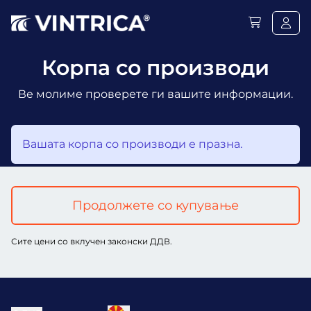
Корпа со производи
Ве молиме проверете ги вашите информации.
Вашата корпа со производи е празна.
Продолжете со купување
Сите цени со вклучен законски ДДВ.