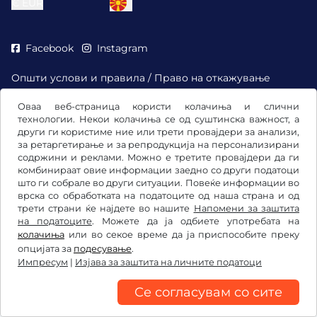
€
EUR
Facebook
Instagram
Општи услови и правила / Право на откажување
Изјава за заштита на личните податоци
Оваа веб-страница користи колачиња и слични
Подесување на колачињата
технологии. Некои колачиња се од суштинска важност, а
Импресум
други ги користиме ние или трети провајдери за анализи,
за ретаргетирање и за репродукција на персонализирани
содржини и реклами. Можно е третите провајдери да ги
комбинираат овие информации заедно со други податоци
што ги собрале во други ситуации. Повеќе информации во
врска со обработката на податоците од наша страна и од
трети страни ќе најдете во нашите
Напомени за заштита
на податоците
. Можете да ја одбиете употребата на
колачиња
или во секое време да ја приспособите преку
опцијата за
подесување
.
Импресум
|
Изјава за заштита на личните податоци
Се согласувам со сите