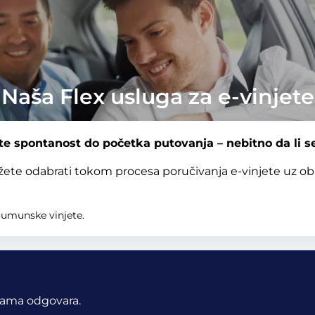
Naša Flex usluga za e-vinjete
 spontanost do početka putovanja – nebitno da li se
žete odabrati tokom procesa poručivanja e-vinjete uz o
rumunske vinjete.
ama odgovara.