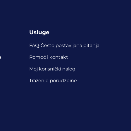
Usluge
FAQ-Često postavljana pitanja
a
Pomoć i kontakt
Moj korisnički nalog
Traženje porudžbine