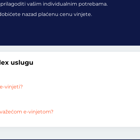
 prilagoditi vašim individualnim potrebama.
 dobićete nazad plaćenu cenu vinjete.
Flex uslugu
-vinjeti?
ah važećom e-vinjetom?