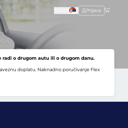
€
EUR
Prijava
 radi o drugom autu ili o drugom danu.
baveznu doplatu. Naknadno poručivanje Flex