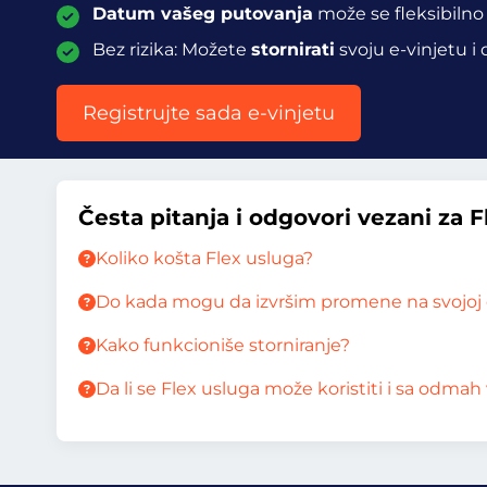
Datum vašeg putovanja
može se fleksibilno
Bez rizika: Možete
stornirati
svoju e-vinjetu i
Registrujte sada e-vinjetu
Česta pitanja i odgovori vezani za 
Koliko košta Flex usluga?
Do kada mogu da izvršim promene na svojoj e
Kako funkcioniše storniranje?
Da li se Flex usluga može koristiti i sa odm