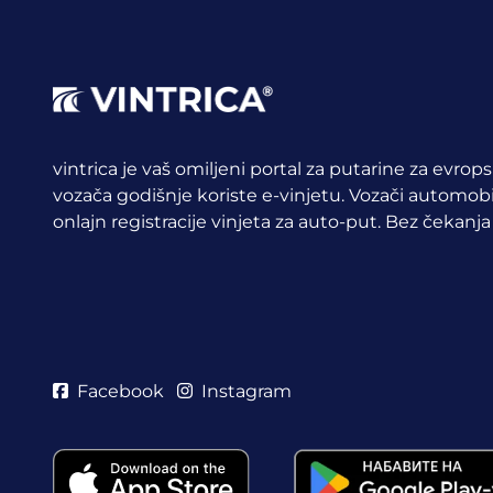
vintrica je vaš omiljeni portal za putarine za evrop
vozača godišnje koriste e-vinjetu.
Vozači automobil
onlajn registracije vinjeta za auto-put. Bez čekanja
Facebook
Instagram