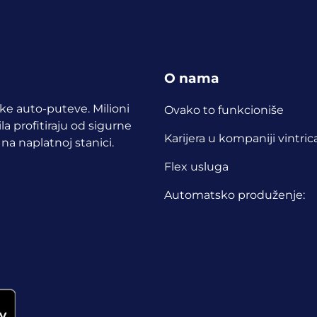
O nama
ske auto-puteve. Milioni
Ovako to funkcioniše
a profitiraju od sigurne
Karijera u kompaniji vintric
 na naplatnoj stanici.
Flex usluga
Automatsko produženje: