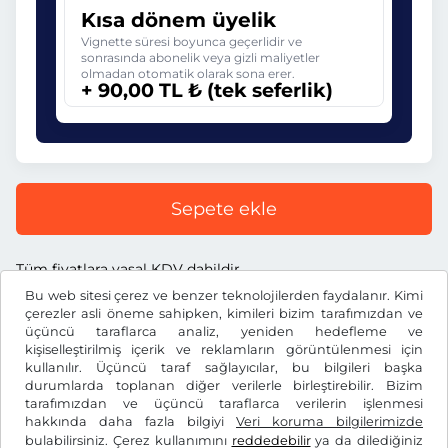
Kısa dönem üyelik
Vignette süresi boyunca geçerlidir ve
sonrasında abonelik veya gizli maliyetler
olmadan otomatik olarak sona erer.
+ 90,00 TL ₺ (tek seferlik)
Sepete ekle
Tüm fiyatlara yasal KDV dahildir.
Bu web sitesi çerez ve benzer teknolojilerden faydalanır. Kimi
çerezler asli öneme sahipken, kimileri bizim tarafımızdan ve
üçüncü taraflarca analiz, yeniden hedefleme ve
kişiselleştirilmiş içerik ve reklamların görüntülenmesi için
kullanılır. Üçüncü taraf sağlayıcılar, bu bilgileri başka
TL ₺
TRY
durumlarda toplanan diğer verilerle birleştirebilir. Bizim
tarafımızdan ve üçüncü taraflarca verilerin işlenmesi
hakkında daha fazla bilgiyi
Veri koruma bilgilerimizde
Facebook
Instagram
bulabilirsiniz. Çerez kullanımını
reddedebilir
ya da dilediğiniz