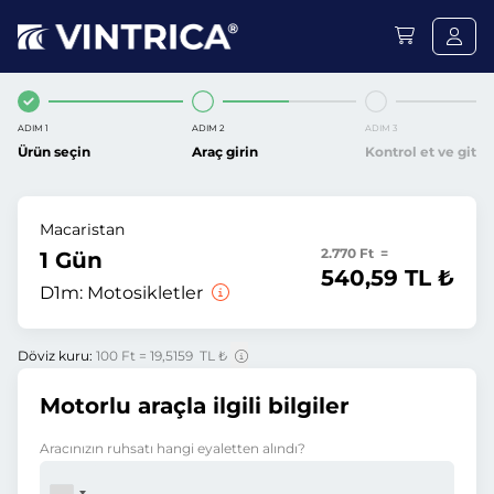
ADIM 1
ADIM 2
ADIM 3
Ürün seçin
Araç girin
Kontrol et ve git
Macaristan
2.770 Ft =
1 Gün
540,59 TL ₺
D1m:
Motosikletler
Döviz kuru:
100 Ft = 19,5159 TL ₺
Motorlu araçla ilgili bilgiler
Aracınızın ruhsatı hangi eyaletten alındı?