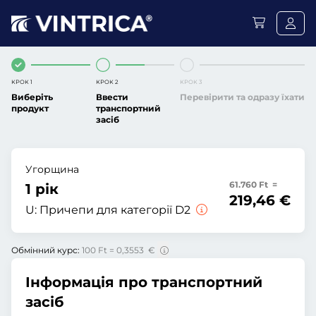
КРОК 1
КРОК 2
КРОК 3
Виберіть
Ввести
Перевірити та одразу їхати
продукт
транспортний
засіб
Угорщина
61.760 Ft =
1 рік
219,46 €
U:
Причепи для категорії D2
Обмінний курс:
100 Ft = 0,3553 €
Інформація про транспортний
засіб