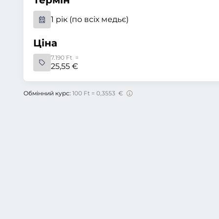
Термін
1 рік (по всіх медьє)
Ціна
7.190 Ft =
25,55 €
Обмінний курс:
100 Ft = 0,3553 €