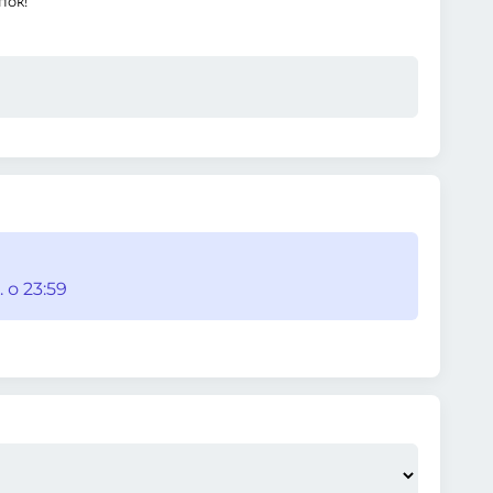
пок!
 о 23:59