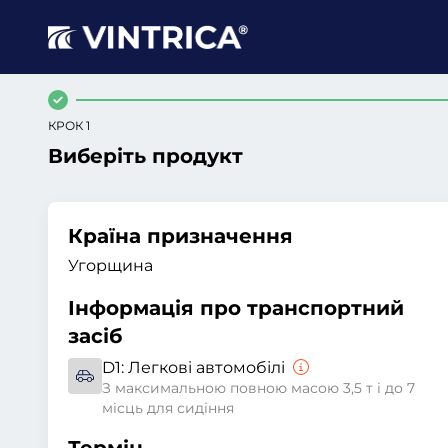
КРОК 1
Виберіть продукт
Країна призначення
Угорщина
Інформація про транспортний
засіб
D1:
Легкові автомобілі
З максимальною повною масою 3,5 т і до 7
місць для сидіння