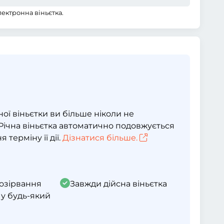
електронна віньєтка.
ї віньєтки ви більше ніколи не
. Річна віньєтка автоматично подовжується
 терміну її дії.
Дізнатися більше.
озірвання
Завжди дійсна віньєтка
 у будь-який