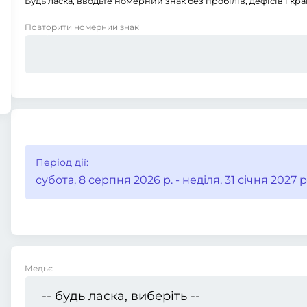
Будь ласка, вводьте номерний знак без пробілів, дефісів і кра
Повторити номерний знак
Період дії:
субота, 8 серпня 2026 р. - неділя, 31 січня 2027 р.
Медьє