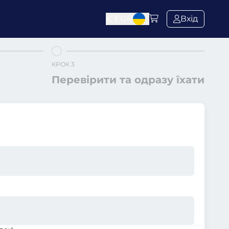
€
EUR
Вхід
КРОК 3
Перевірити та одразу їхати