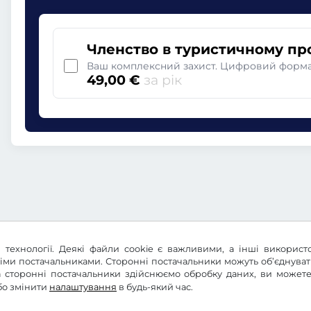
Членство в туристичному пр
Ваш комплексний захист. Цифровий формат
49,00 €
за рік
 технології. Деякі файли cookie є важливими, а інші використ
німи постачальниками. Сторонні постачальники можуть об’єднува
 та сторонні постачальники здійснюємо обробку даних, ви може
бо змінити
налаштування
в будь-який час.